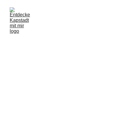
Erkunde Kapstadt komfortabel auf privaten, 
deutsch geführten Touren
STEIG EIN!
MITFAHREN